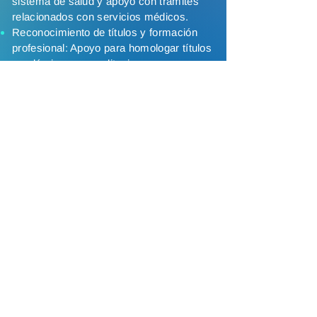
sistema de salud y apoyo con trámites
relacionados con servicios médicos.
Reconocimiento de títulos y formación
profesional: Apoyo para homologar títulos
académicos o acreditaciones
profesionales.
Estamos aquí para asegurarnos de que
tengas la mejor experiencia y puedas
disfrutar plenamente de tu nueva vida en
Israel. ¡Cuenta con nosotros en cada
paso del camino!
Contáctanos
HaMarmorek 9, Tel Aviv
, Israel
+972 55 2576767