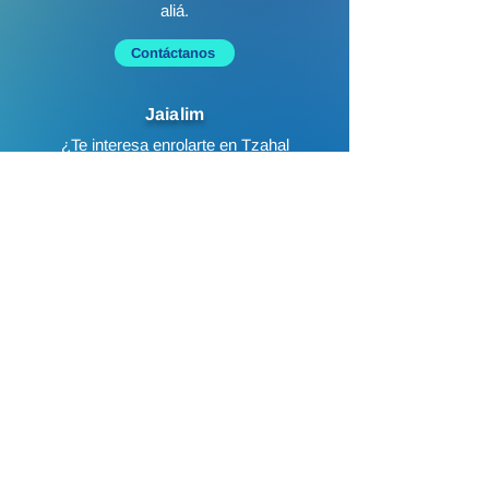
aliá.
Contáctanos
Jaialim
¿Te interesa enrolarte en Tzahal
(Ejército de Defensa de Israel)?
¡Estamos aquí para ayudarte!
Contáctanos
Trabajo
¿Buscas empleo antes de hacer aliá?
Contáctanos