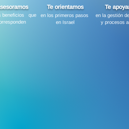
asesoramos
Te orientamos
Te apoy
s beneficios que
en los primeros pasos
en la gestión d
corresponden
en Israel
y procesos al