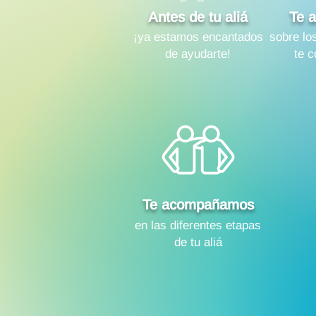
Antes de tu aliá
Te 
¡ya estamos encantados
sobre lo
de ayudarte!
te 
Te acompañamos
en las diferentes etapas
de tu aliá