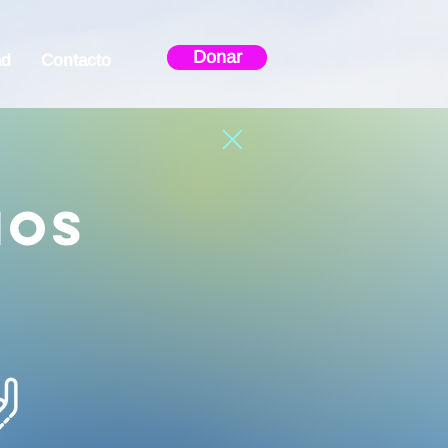
Donar
ad
Contacto
ios