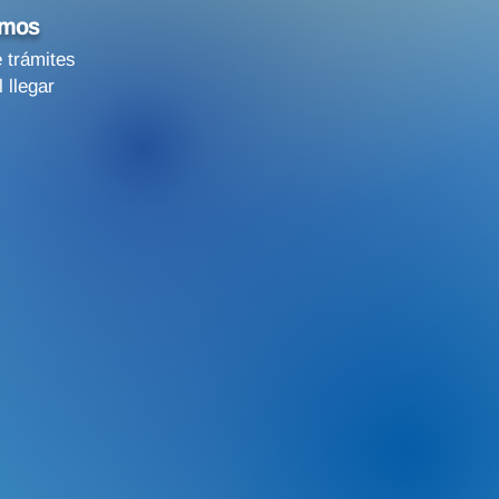
amos
e trámites
 llegar