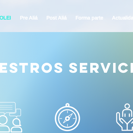
 OLEI
Pre Aliá
Post Aliá
Forma parte
Actualid
estros servic