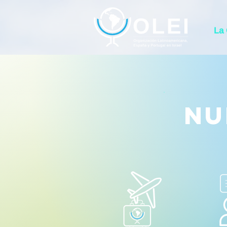
La
nu