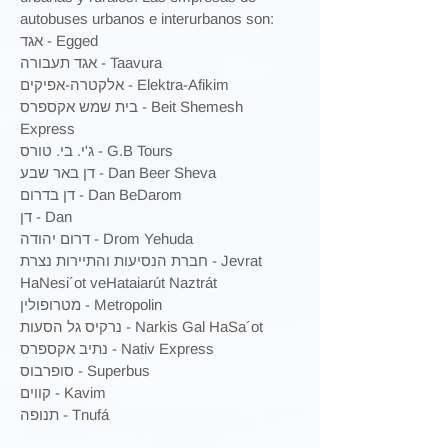
autobuses urbanos e interurbanos son:
אגד - Egged
אגד תעבורה - Taavura
אלקטרה-אפיקים - Elektra-Afikim
בית שמש אקספרס - Beit Shemesh
Express
ג'י. בי. טורס - G.B Tours
דן באר שבע - Dan Beer Sheva
דן בדרום - Dan BeDarom
דן - Dan
דרום יהודה - Drom Yehuda
חברת הנסיעות והתיירות נצרת - Jevrat
HaNesi´ot veHataiarút Naztrát
מטרופולין - Metropolin
נרקיס גל הסעות - Narkis Gal HaSa´ot
נתיב אקספרס - Nativ Express
סופרבוס - Superbus
קווים - Kavim
תנופה - Tnufá